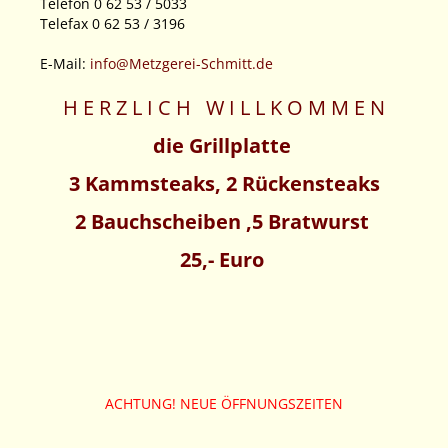
Telefon 0 62 53 / 5033
Telefax 0 62 53 / 3196
E-Mail:
info@Metzgerei-Schmitt.de
H E R Z L I C H W I L L K O M M E N
die Grillplatte
3 Kammsteaks, 2 Rückensteaks
2 Bauchscheiben ,5 Bratwurst
25,- Euro
ACHTUNG! NEUE ÖFFNUNGSZEITEN